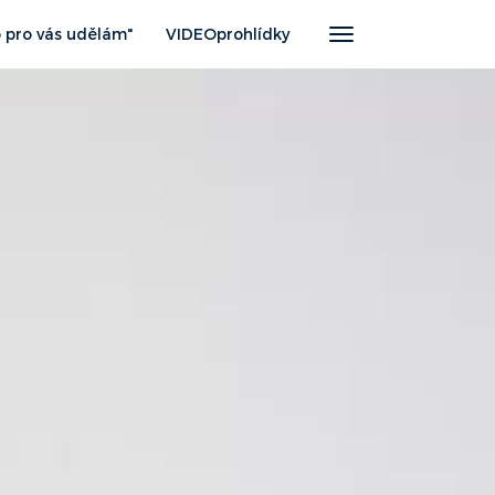
 pro vás udělám"
VIDEOprohlídky