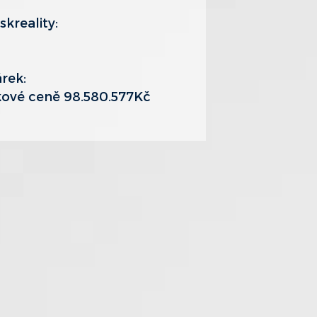
kreality:
rek:
lkové ceně 98.580.577Kč