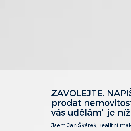
ZAVOLEJTE. NAPIŠ
prodat nemovitost
vás udělám" je ní
Jsem Jan Škárek, realitní makl